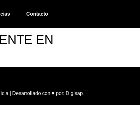
icias
Contacto
E
ENTE EN
cia | Desarrollado con ♥ por:
Digisap